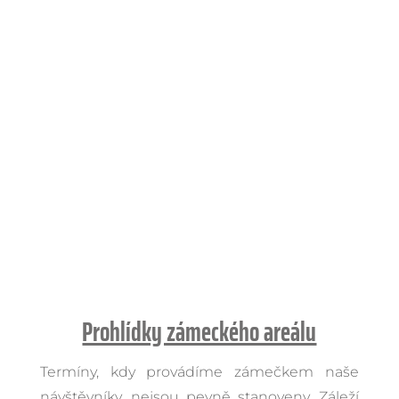
Prohlídky zámeckého areálu
Termíny, kdy provádíme zámečkem naše
návštěvníky, nejsou pevně stanoveny. Záleží